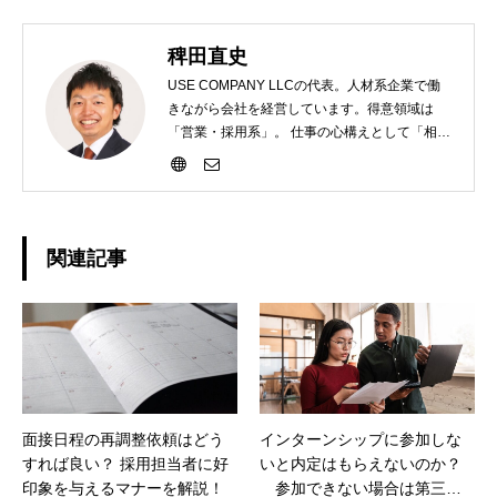
稗田直史
USE COMPANY LLCの代表。人材系企業で働
きながら会社を経営しています。得意領域は
「営業・採用系」。 仕事の心構えとして「相手
のためになる提案をすること」を大切にしてい
ます。 安っぽく感じてしまうかもしれません
が、誤魔化しは排除し、本質的に良くなる道を
つくっていければと考えています。 趣味はラン
ニングです！
関連記事
面接日程の再調整依頼はどう
インターンシップに参加しな
すれば良い？ 採用担当者に好
いと内定はもらえないのか？
印象を与えるマナーを解説！
参加できない場合は第三者