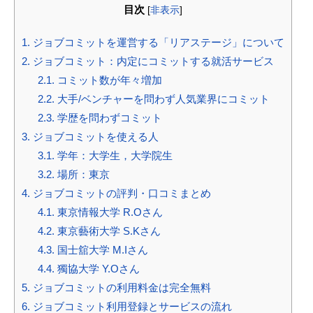
目次
[
非表示
]
1.
ジョブコミットを運営する「リアステージ」について
2.
ジョブコミット：内定にコミットする就活サービス
2.1.
コミット数が年々増加
2.2.
大手/ベンチャーを問わず人気業界にコミット
2.3.
学歴を問わずコミット
3.
ジョブコミットを使える人
3.1.
学年：大学生，大学院生
3.2.
場所：東京
4.
ジョブコミットの評判・口コミまとめ
4.1.
東京情報大学 R.Oさん
4.2.
東京藝術大学 S.Kさん
4.3.
国士舘大学 M.Iさん
4.4.
獨協大学 Y.Oさん
5.
ジョブコミットの利用料金は完全無料
6.
ジョブコミット利用登録とサービスの流れ