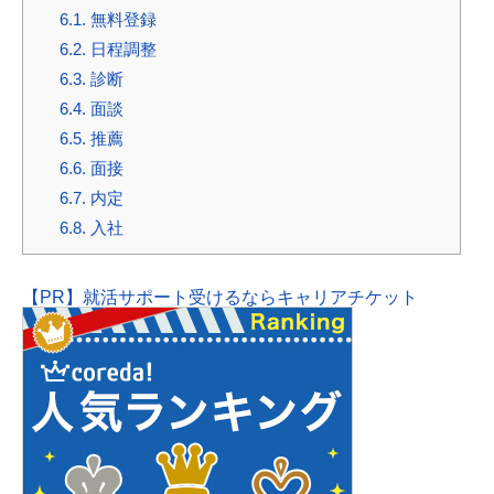
6.1.
無料登録
6.2.
日程調整
6.3.
診断
6.4.
面談
6.5.
推薦
6.6.
面接
6.7.
内定
6.8.
入社
【PR】就活サポート受けるならキャリアチケット